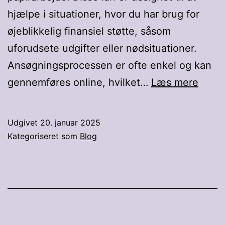
hjælpe i situationer, hvor du har brug for
øjeblikkelig finansiel støtte, såsom
uforudsete udgifter eller nødsituationer.
Ansøgningsprocessen er ofte enkel og kan
Kvikl
gennemføres online, hvilket…
Læs mere
Hurti
lån
Udgivet
20. januar 2025
uden
Kategoriseret som
Blog
besv
på
sms-
lån.d