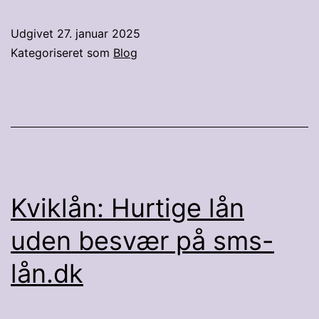
lån
til
Udgivet
27. januar 2025
5000
Kategoriseret som
Blog
kroner
uden
bekymr
Kviklån: Hurtige lån
uden besvær på sms-
lån.dk