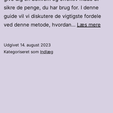
sikre de penge, du har brug for. I denne
guide vil vi diskutere de vigtigste fordele
Lån
ved denne metode, hvordan…
Læs mere
peng
via
Udgivet
14. august 2023
sms
Kategoriseret som
Indlæg