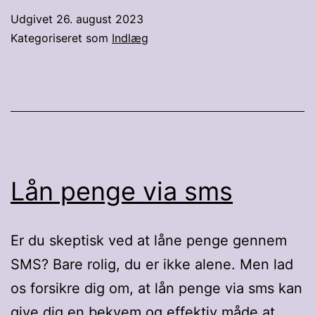
nemt
Udgivet
26. august 2023
og
Kategoriseret som
Indlæg
hurtigt
online
Lån penge via sms
Er du skeptisk ved at låne penge gennem
SMS? Bare rolig, du er ikke alene. Men lad
os forsikre dig om, at lån penge via sms kan
give dig en bekvem og effektiv måde at