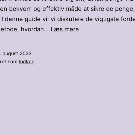
 en bekvem og effektiv måde at sikre de penge,
. I denne guide vil vi diskutere de vigtigste ford
Lån
etode, hvordan…
Læs mere
penge
via
4. august 2023
sms
eret som
Indlæg