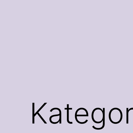
Fortsæt
til
indhold
SMS
Lån
Kategor