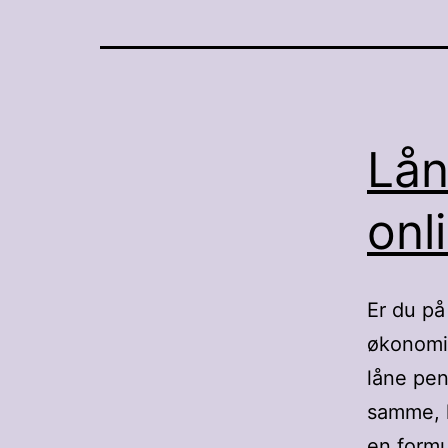
Lån
onl
Er du på
økonomis
låne pen
samme, k
en formu