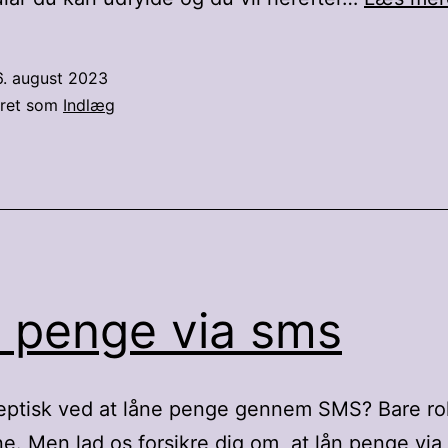
6. august 2023
eret som
Indlæg
 penge via sms
eptisk ved at låne penge gennem SMS? Bare rol
ne. Men lad os forsikre dig om, at lån penge vi