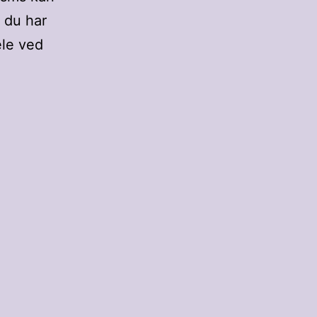
 du har
ele ved